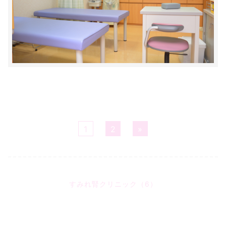
1
2
»
すみれ腎クリニック（6）